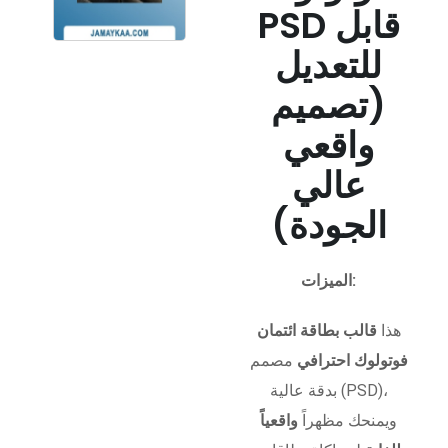
PSD قابل
للتعديل
(تصميم
واقعي
عالي
الجودة)
الميزات:
هذا
قالب بطاقة ائتمان
فوتولوك احترافي
مصمم
بدقة عالية (PSD)،
ويمنحك مظهراً
واقعياً