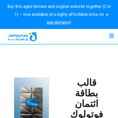
Buy this aged domain and original website together (2 in
×
1) — now available at a highly affordable price on
age.domains
!
قالب
بطاقة
ائتمان
فوتولوك