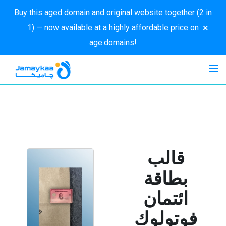
Buy this aged domain and original website together (2 in
×
1) — now available at a highly affordable price on
age.domains
!
قالب
بطاقة
ائتمان
فوتولوك