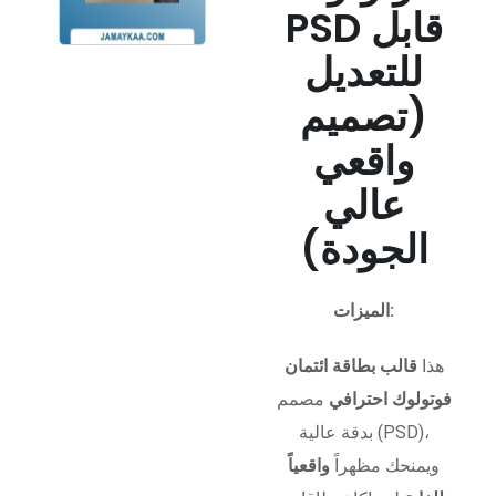
PSD قابل
للتعديل
(تصميم
واقعي
عالي
الجودة)
الميزات:
هذا
قالب بطاقة ائتمان
فوتولوك احترافي
مصمم
بدقة عالية (PSD)،
ويمنحك مظهراً
واقعياً