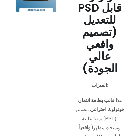
PSD قابل
للتعديل
(تصميم
واقعي
عالي
الجودة)
الميزات:
هذا
قالب بطاقة ائتمان
فوتولوك احترافي
مصمم
بدقة عالية (PSD)،
ويمنحك مظهراً
واقعياً