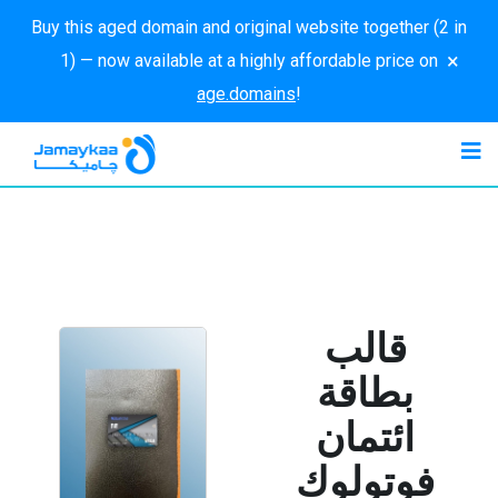
Buy this aged domain and original website together (2 in
×
1) — now available at a highly affordable price on
age.domains
!
قالب
بطاقة
ائتمان
فوتولوك