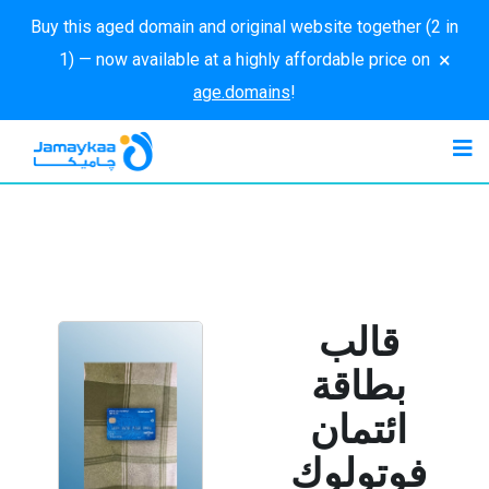
Buy this aged domain and original website together (2 in
×
1) — now available at a highly affordable price on
age.domains
!
قالب
بطاقة
ائتمان
فوتولوك