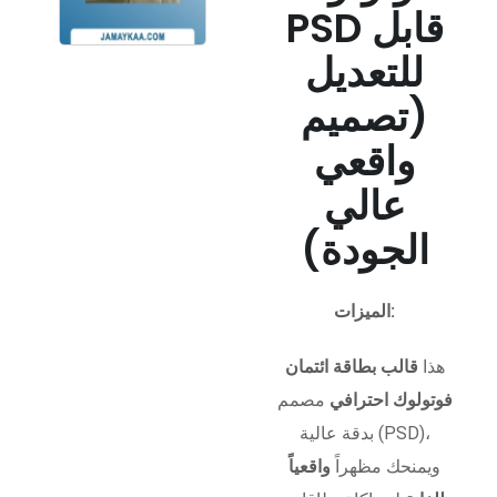
PSD قابل
للتعديل
(تصميم
واقعي
عالي
الجودة)
الميزات:
هذا
قالب بطاقة ائتمان
فوتولوك احترافي
مصمم
بدقة عالية (PSD)،
ويمنحك مظهراً
واقعياً