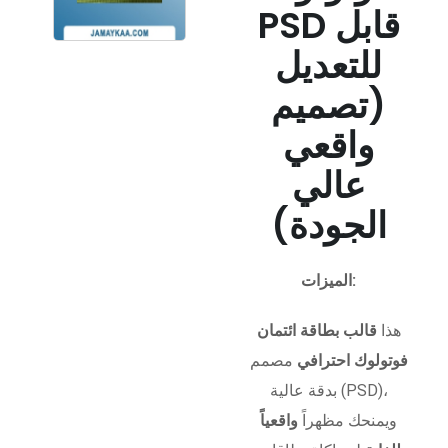
PSD قابل
للتعديل
(تصميم
واقعي
عالي
الجودة)
الميزات:
هذا
قالب بطاقة ائتمان
فوتولوك احترافي
مصمم
بدقة عالية (PSD)،
ويمنحك مظهراً
واقعياً