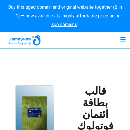
Buy this aged domain and original website together (2 in
×
1) — now available at a highly affordable price on
age.domains
!
قالب
بطاقة
ائتمان
فوتولوك