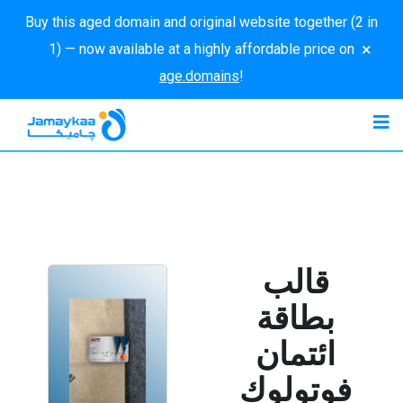
Buy this aged domain and original website together (2 in
×
1) — now available at a highly affordable price on
age.domains
!
قالب
بطاقة
ائتمان
فوتولوك