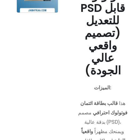
PSD قابل
للتعديل
(تصميم
واقعي
عالي
الجودة)
الميزات:
هذا
قالب بطاقة ائتمان
فوتولوك احترافي
مصمم
بدقة عالية (PSD)،
ويمنحك مظهراً
واقعياً