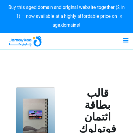
Buy this aged domain and original website together (2 in
×
1) — now available at a highly affordable price on
age.domains
!
قالب
بطاقة
ائتمان
فوتولوك