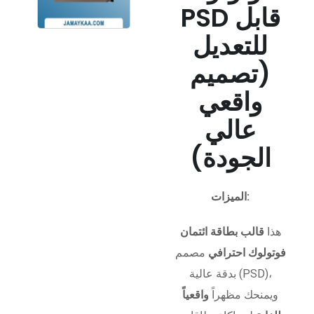
PSD قابل
للتعديل
(تصميم
واقعي
عالي
الجودة)
الميزات:
هذا
قالب بطاقة ائتمان
فوتولوك احترافي
مصمم
بدقة عالية (PSD)،
ويمنحك مظهراً
واقعياً