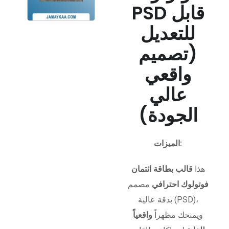
PSD قابل
للتعديل
(تصميم
واقعي
عالي
الجودة)
الميزات:
هذا
قالب بطاقة ائتمان
فوتولوك احترافي
مصمم
بدقة عالية (PSD)،
ويمنحك مظهراً
واقعياً