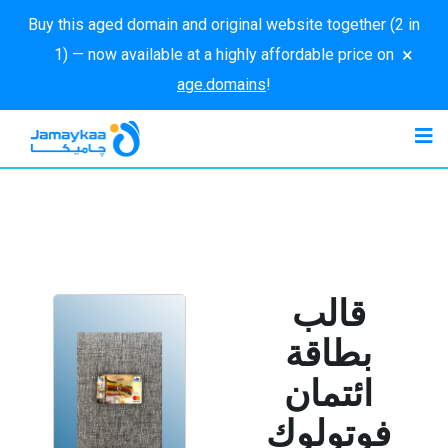
Buy this aged domain and original website together (2 in
×
1) — now available at a highly affordable price on
age.domains
!
قالب
بطاقة
ائتمان
فوتولوك