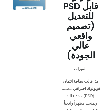
PSD قابل
للتعديل
(تصميم
واقعي
عالي
الجودة)
الميزات:
هذا
قالب بطاقة ائتمان
فوتولوك احترافي
مصمم
بدقة عالية (PSD)،
ويمنحك مظهراً
واقعياً