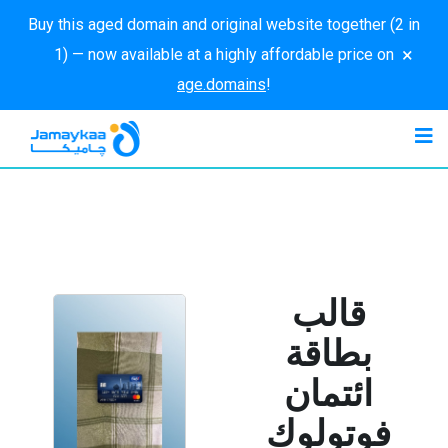
Buy this aged domain and original website together (2 in
×
1) — now available at a highly affordable price on
age.domains
!
قالب
بطاقة
ائتمان
فوتولوك