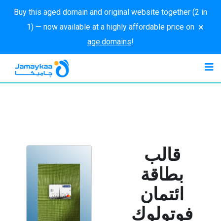
Buy this aged domain and original website together (2 in
×
1) — now available at a highly affordable price on
age.domains
!
قالب
بطاقة
ائتمان
فوتولوك