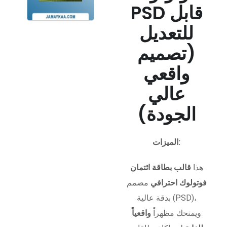
PSD قابل
للتعديل
(تصميم
واقعي
عالي
الجودة)
الميزات:
هذا
قالب بطاقة ائتمان
فوتولوك احترافي
مصمم
بدقة عالية (PSD)،
ويمنحك مظهراً
واقعياً