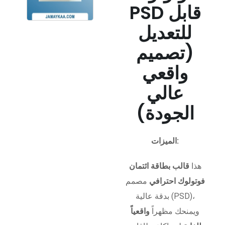
PSD قابل
للتعديل
(تصميم
واقعي
عالي
الجودة)
الميزات:
هذا
قالب بطاقة ائتمان
فوتولوك احترافي
مصمم
بدقة عالية (PSD)،
ويمنحك مظهراً
واقعياً