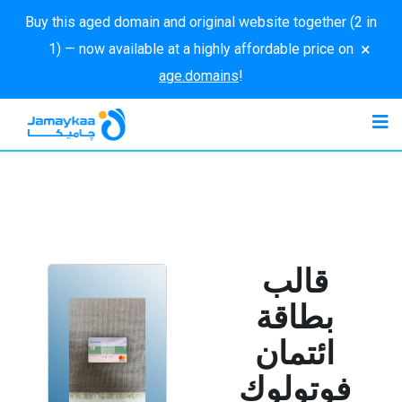
Buy this aged domain and original website together (2 in
×
1) — now available at a highly affordable price on
age.domains
!
قالب
بطاقة
ائتمان
فوتولوك