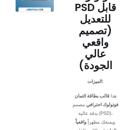
PSD قابل
للتعديل
(تصميم
واقعي
عالي
الجودة)
الميزات:
هذا
قالب بطاقة ائتمان
فوتولوك احترافي
مصمم
بدقة عالية (PSD)،
ويمنحك مظهراً
واقعياً