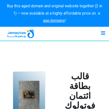
Buy this aged domain and original website together (2 in
×
1) — now available at a highly affordable price on
age.domains
!
قالب
بطاقة
ائتمان
فوتولوك