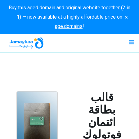
Buy this aged domain and original website together (2 in
×
1) — now available at a highly affordable price on
age.domains
!
قالب
بطاقة
ائتمان
فوتولوك