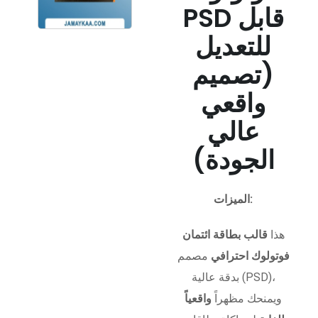
PSD قابل
للتعديل
(تصميم
واقعي
عالي
الجودة)
الميزات:
هذا
قالب بطاقة ائتمان
فوتولوك احترافي
مصمم
بدقة عالية (PSD)،
ويمنحك مظهراً
واقعياً