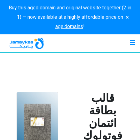
Buy this aged domain and original website together (2 in
×
1) — now available at a highly affordable price on
age.domains
!
قالب
بطاقة
ائتمان
فوتولوك