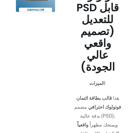
PSD قابل
للتعديل
(تصميم
واقعي
عالي
الجودة)
الميزات:
هذا
قالب بطاقة ائتمان
فوتولوك احترافي
مصمم
بدقة عالية (PSD)،
ويمنحك مظهراً
واقعياً