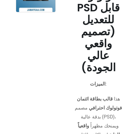
PSD قابل
للتعديل
(تصميم
واقعي
عالي
الجودة)
الميزات:
هذا
قالب بطاقة ائتمان
فوتولوك احترافي
مصمم
بدقة عالية (PSD)،
ويمنحك مظهراً
واقعياً