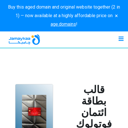
Buy this aged domain and original website together (2 in
×
1) — now available at a highly affordable price on
age.domains
!
قالب
بطاقة
ائتمان
فوتولوك