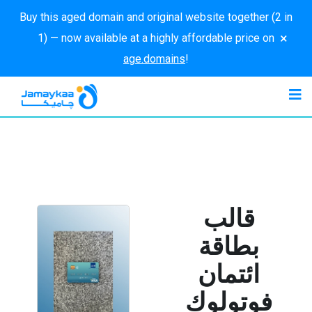
Buy this aged domain and original website together (2 in
×
1) — now available at a highly affordable price on
age.domains
!
قالب
بطاقة
ائتمان
فوتولوك