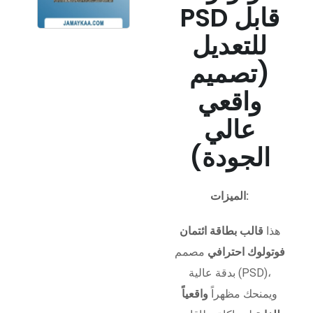
PSD قابل
للتعديل
(تصميم
واقعي
عالي
الجودة)
الميزات:
هذا
قالب بطاقة ائتمان
فوتولوك احترافي
مصمم
بدقة عالية (PSD)،
ويمنحك مظهراً
واقعياً