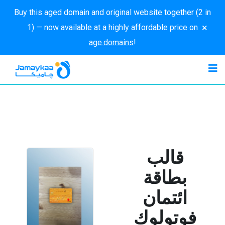
Buy this aged domain and original website together (2 in
×
1) — now available at a highly affordable price on
age.domains
!
قالب
بطاقة
ائتمان
فوتولوك