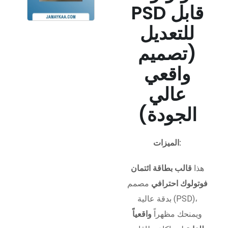
PSD قابل
للتعديل
(تصميم
واقعي
عالي
الجودة)
الميزات:
هذا
قالب بطاقة ائتمان
فوتولوك احترافي
مصمم
بدقة عالية (PSD)،
ويمنحك مظهراً
واقعياً