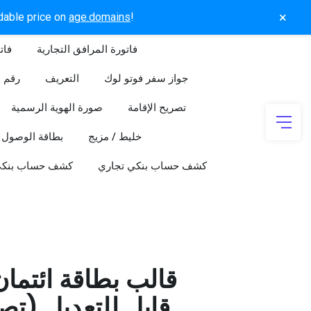
×
rdable price on
age.domains
!
فاتورة المرافق التجارية
فات
جواز سفر فوتو لوك
التعريف
رقم ا
تصريح الإقامة
صورة الهوية الرسمية
خليط / مزيج
بطاقة الوصول
كشف حساب بنكي تجاري
كشف حساب بنك
قالب بطاقة ائتما