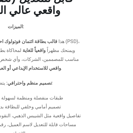
واقعي عالي ال
الميزات:
هذا
قالب بطاقة ائتمان فوتولوك اح
ويمنحك مظهراً
واقعياً للغاية
لمحاكاة بطاق
مناسب للمصممين، الشركات، وأي شخص 
.
واقعي للاستخدام الإبداعي أو ال
يتضمن الملف:
تصميم منظم واحترافي:
طبقات منفصلة ومنظمة لسهولة 
تصميم أمامي وخلفي للبطاقة بدق
تفاصيل واقعية مثل الشيبس الذهبي، النقوش
مساحات قابلة للتعديل لاسم العميل، رقم 