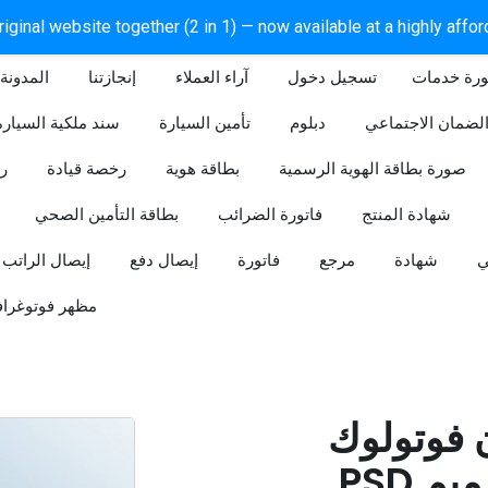
iginal website together (2 in 1) — now available at a highly affo
ورة خدمات
آراء العملاء
إنجازتنا
المدونة
لضمان الاجتماعي
دبلوم
تأمين السيارة
سند ملكية السيارة
صورة بطاقة الهوية الرسمية
بطاقة هوية
رخصة قيادة
ر
شهادة المنتج
فاتورة الضرائب
بطاقة التأمين الصحي
ي
شهادة
مرجع
فاتورة
إيصال دفع
إيصال الراتب
مظهر فوتوغراف
ن فوتولوك
PSD قابل للتعديل (تصميم