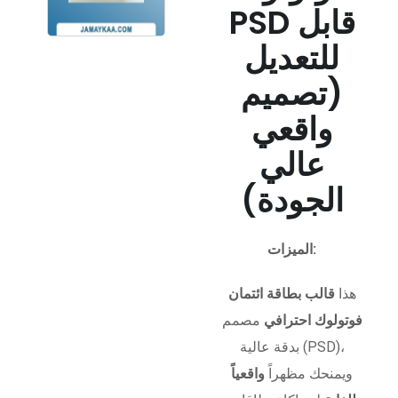
PSD قابل
للتعديل
(تصميم
واقعي
عالي
الجودة)
الميزات:
هذا
قالب بطاقة ائتمان
فوتولوك احترافي
مصمم
بدقة عالية (PSD)،
ويمنحك مظهراً
واقعياً