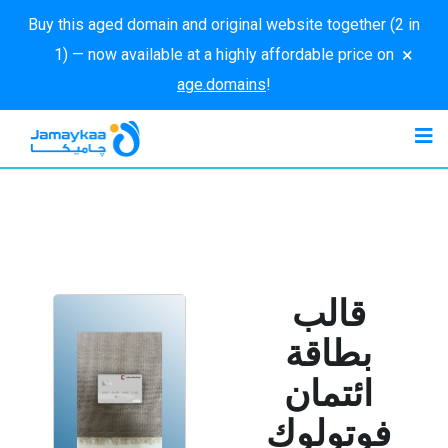
Buy this aged domain and original website together (2 in
×
1) — now available at a highly affordable price on
age.domains
!
قالب
بطاقة
ائتمان
فوتولوك