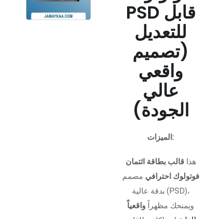
PSD قابل
للتعديل
(تصميم
واقعي
عالي
الجودة)
الميزات:
هذا
قالب بطاقة ائتمان
فوتولوك احترافي
مصمم
بدقة عالية (PSD)،
ويمنحك مظهراً
واقعياً