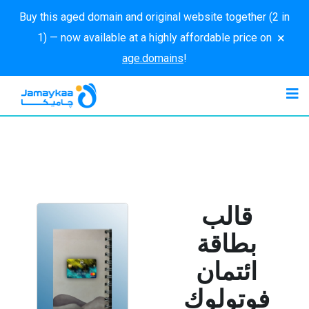
Buy this aged domain and original website together (2 in
×
1) — now available at a highly affordable price on
age.domains
!
قالب
بطاقة
ائتمان
فوتولوك