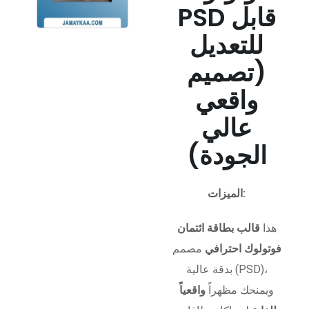
PSD قابل
للتعديل
(تصميم
واقعي
عالي
الجودة)
الميزات:
هذا
قالب بطاقة ائتمان
فوتولوك احترافي
مصمم
بدقة عالية (PSD)،
ويمنحك مظهراً
واقعياً