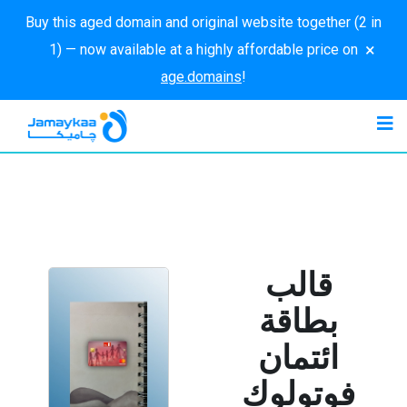
Buy this aged domain and original website together (2 in
×
1) — now available at a highly affordable price on
age.domains
!
قالب
بطاقة
ائتمان
فوتولوك