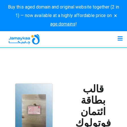
Buy this aged domain and original website together (2 in
×
1) — now available at a highly affordable price on
age.domains
!
قالب
بطاقة
ائتمان
فوتولوك