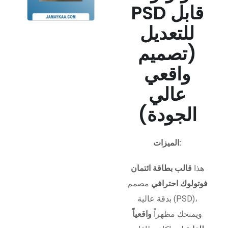
PSD قابل
للتعديل
(تصميم
واقعي
عالي
الجودة)
الميزات:
هذا
قالب بطاقة ائتمان
فوتولوك احترافي
مصمم
بدقة عالية (PSD)،
ويمنحك مظهراً
واقعياً