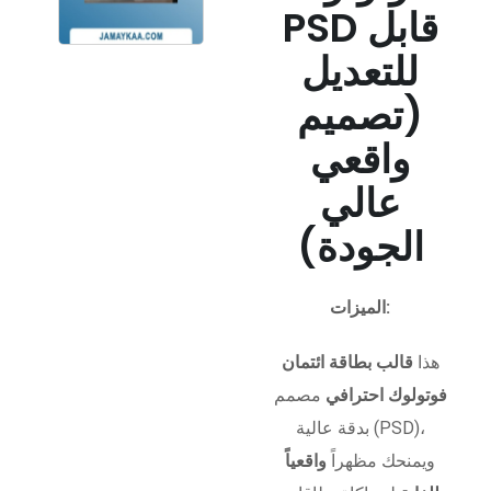
PSD قابل
للتعديل
(تصميم
واقعي
عالي
الجودة)
الميزات:
هذا
قالب بطاقة ائتمان
فوتولوك احترافي
مصمم
بدقة عالية (PSD)،
ويمنحك مظهراً
واقعياً