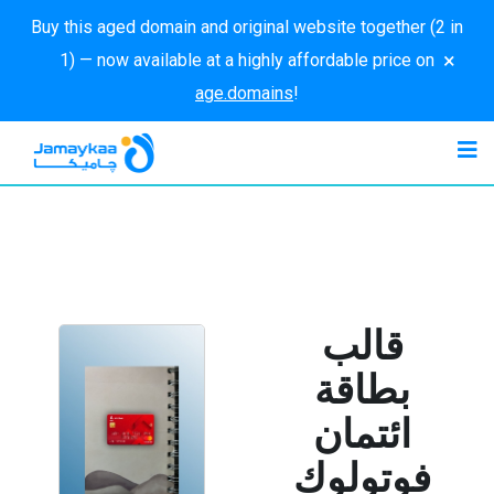
Buy this aged domain and original website together (2 in
×
1) — now available at a highly affordable price on
age.domains
!
قالب
بطاقة
ائتمان
فوتولوك