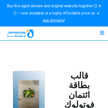
Buy this aged domain and original website together (2 in
×
1) — now available at a highly affordable price on
age.domains
!
قالب
بطاقة
ائتمان
فوتولوك