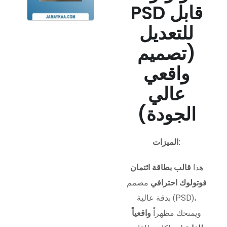
PSD قابل
للتعديل
(تصميم
واقعي
عالي
الجودة)
الميزات:
هذا
قالب بطاقة ائتمان
فوتولوك احترافي
مصمم
بدقة عالية (PSD)،
ويمنحك مظهراً
واقعياً