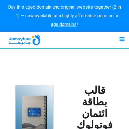
Buy this aged domain and original website together (2 in
×
1) — now available at a highly affordable price on
age.domains
!
قالب
بطاقة
ائتمان
فوتولوك