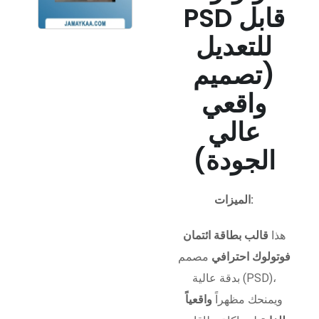
PSD قابل
للتعديل
(تصميم
واقعي
عالي
الجودة)
الميزات:
هذا
قالب بطاقة ائتمان
فوتولوك احترافي
مصمم
بدقة عالية (PSD)،
ويمنحك مظهراً
واقعياً