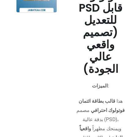
PSD قابل
للتعديل
(تصميم
واقعي
عالي
الجودة)
الميزات:
هذا
قالب بطاقة ائتمان
فوتولوك احترافي
مصمم
بدقة عالية (PSD)،
ويمنحك مظهراً
واقعياً