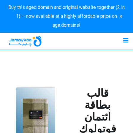
Buy this aged domain and original website together (2 in
×
1) — now available at a highly affordable price on
age.domains
!
قالب
بطاقة
ائتمان
فوتولوك