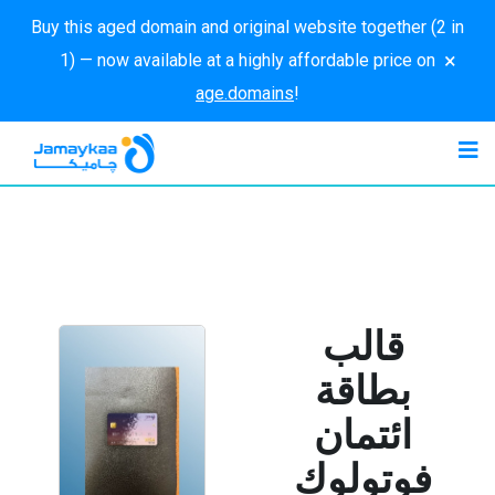
Buy this aged domain and original website together (2 in
×
1) — now available at a highly affordable price on
age.domains
!
قالب
بطاقة
ائتمان
فوتولوك