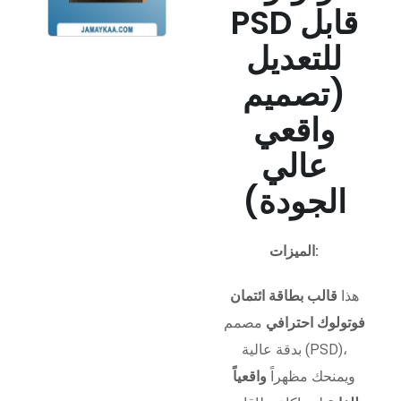
PSD قابل
للتعديل
(تصميم
واقعي
عالي
الجودة)
الميزات:
هذا
قالب بطاقة ائتمان
فوتولوك احترافي
مصمم
بدقة عالية (PSD)،
ويمنحك مظهراً
واقعياً