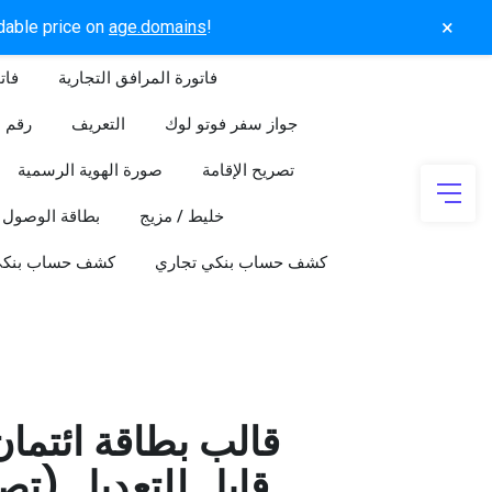
×
rdable price on
age.domains
!
فاتورة المرافق التجارية
فات
جواز سفر فوتو لوك
التعريف
رقم ا
تصريح الإقامة
صورة الهوية الرسمية
خليط / مزيج
بطاقة الوصول
كشف حساب بنكي تجاري
كشف حساب بنك
قالب بطاقة ائتما