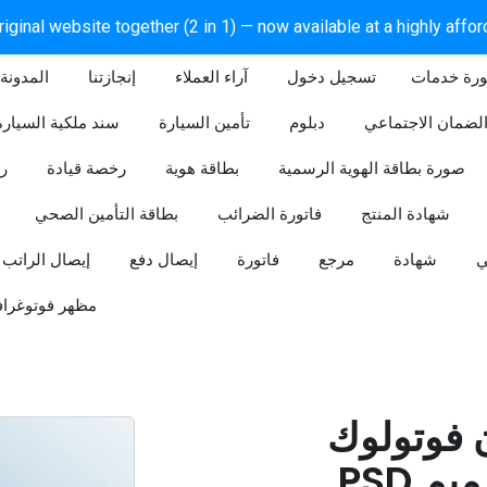
iginal website together (2 in 1) — now available at a highly affo
ورة خدمات
آراء العملاء
إنجازتنا
المدونة
لضمان الاجتماعي
دبلوم
تأمين السيارة
سند ملكية السيارة
صورة بطاقة الهوية الرسمية
بطاقة هوية
رخصة قيادة
ر
شهادة المنتج
فاتورة الضرائب
بطاقة التأمين الصحي
ي
شهادة
مرجع
فاتورة
إيصال دفع
إيصال الراتب
مظهر فوتوغراف
ن فوتولوك
PSD قابل للتعديل (تصميم