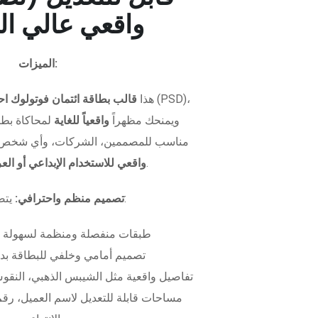
واقعي عالي ال
الميزات:
هذا
قالب بطاقة ائتمان فوتولوك اح
ويمنحك مظهراً
واقعياً للغاية
لمحاكاة بطاق
مناسب للمصممين، الشركات، وأي شخص 
.
واقعي للاستخدام الإبداعي أو ال
يتضمن الملف:
تصميم منظم واحترافي:
طبقات منفصلة ومنظمة لسهولة 
تصميم أمامي وخلفي للبطاقة بدق
تفاصيل واقعية مثل الشيبس الذهبي، النقوش
مساحات قابلة للتعديل لاسم العميل، رقم 