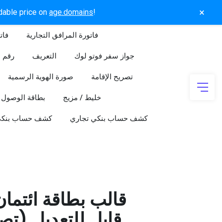
×
rdable price on
age.domains
!
فاتورة المرافق التجارية
فات
جواز سفر فوتو لوك
التعريف
رقم ا
تصريح الإقامة
صورة الهوية الرسمية
خليط / مزيج
بطاقة الوصول
كشف حساب بنكي تجاري
كشف حساب بنك
قالب بطاقة ائتما