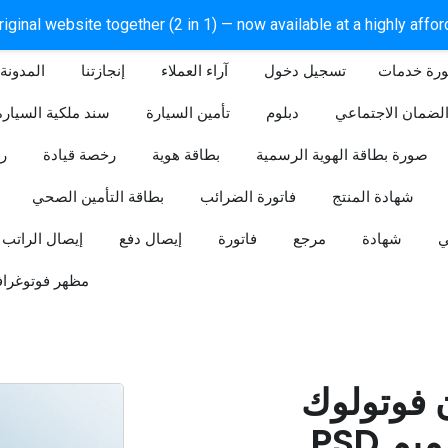
iginal website together (2 in 1) — now available at a highly affo
ورة خدمات
آراء العملاء
إنجازتنا
المدونة
لضمان الاجتماعي
دبلوم
تأمين السيارة
سند ملكية السيارة
صورة بطاقة الهوية الرسمية
بطاقة هوية
رخصة قيادة
ر
شهادة المنتج
فاتورة الضرائب
بطاقة التأمين الصحي
ي
شهادة
مرجع
فاتورة
إيصال دفع
إيصال الراتب
مظهر فوتوغراف
ن فوتولوك
PSD قابل للتعديل (تصميم