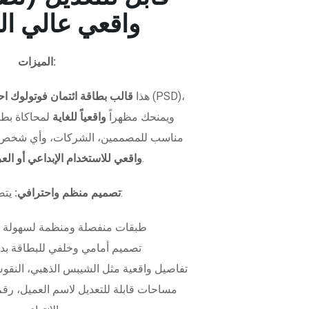
واقعي عالي ال
الميزات:
هذا
قالب بطاقة ائتمان فوتولوك اح
ويمنحك مظهراً
واقعياً للغاية
لمحاكاة بطاق
مناسب للمصممين، الشركات، وأي شخص 
.
واقعي للاستخدام الإبداعي أو ال
يتضمن الملف:
تصميم منظم واحترافي:
طبقات منفصلة ومنظمة لسهولة 
تصميم أمامي وخلفي للبطاقة بدق
تفاصيل واقعية مثل الشيبس الذهبي، النقوش
مساحات قابلة للتعديل لاسم العميل، رقم 