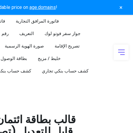
×
rdable price on
age.domains
!
فاتورة المرافق التجارية
فات
جواز سفر فوتو لوك
التعريف
رقم ا
تصريح الإقامة
صورة الهوية الرسمية
خليط / مزيج
بطاقة الوصول
كشف حساب بنكي تجاري
كشف حساب بنك
قالب بطاقة ائتما