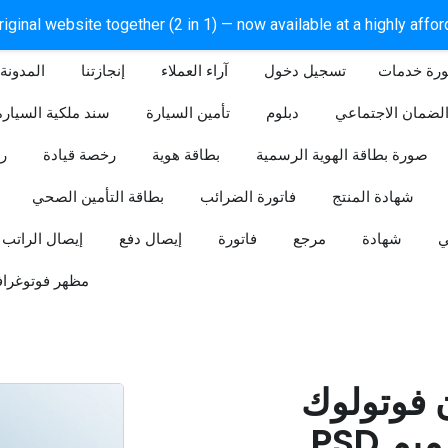
iginal website together (2 in 1) — now available at a highly affo
ورة خدمات
آراء العملاء
إنجازتنا
المدونة
لضمان الاجتماعي
دبلوم
تأمين السيارة
سند ملكية السيارة
صورة بطاقة الهوية الرسمية
بطاقة هوية
رخصة قيادة
ر
شهادة المنتج
فاتورة الضرائب
بطاقة التأمين الصحي
ي
شهادة
مرجع
فاتورة
إيصال دفع
إيصال الراتب
مظهر فوتوغراف
ن فوتولوك
PSD قابل للتعديل (تصميم