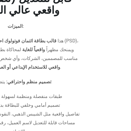
واقعي عالي ال
الميزات:
هذا
قالب بطاقة ائتمان فوتولوك اح
ويمنحك مظهراً
واقعياً للغاية
لمحاكاة بطاق
مناسب للمصممين، الشركات، وأي شخص 
.
واقعي للاستخدام الإبداعي أو ال
يتضمن الملف:
تصميم منظم واحترافي:
طبقات منفصلة ومنظمة لسهولة 
تصميم أمامي وخلفي للبطاقة بدق
تفاصيل واقعية مثل الشيبس الذهبي، النقوش
مساحات قابلة للتعديل لاسم العميل، رقم 