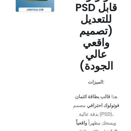
PSD قابل
للتعديل
(تصميم
واقعي
عالي
الجودة)
الميزات:
هذا
قالب بطاقة ائتمان
فوتولوك احترافي
مصمم
بدقة عالية (PSD)،
ويمنحك مظهراً
واقعياً