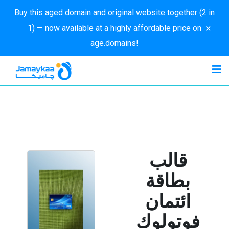
Buy this aged domain and original website together (2 in
×
1) — now available at a highly affordable price on
age.domains
!
قالب
بطاقة
ائتمان
فوتولوك