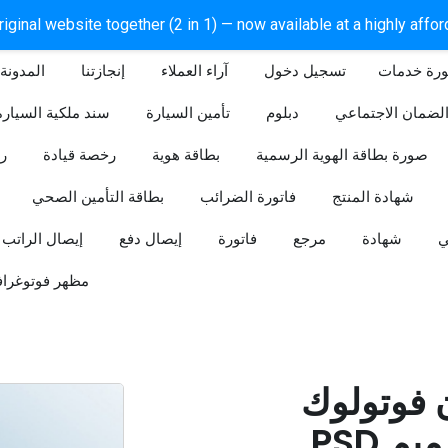
iginal website together (2 in 1) — now available at a highly affo
ورة خدمات
آراء العملاء
إنجازتنا
المدونة
لضمان الاجتماعي
دبلوم
تأمين السيارة
سند ملكية السيارة
صورة بطاقة الهوية الرسمية
بطاقة هوية
رخصة قيادة
ر
شهادة المنتج
فاتورة الضرائب
بطاقة التأمين الصحي
ي
شهادة
مرجع
فاتورة
إيصال دفع
إيصال الراتب
مظهر فوتوغراف
ن فوتولوك
PSD قابل للتعديل (تصميم