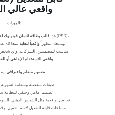
واقعي عالي ال
الميزات:
هذا
قالب بطاقة ائتمان فوتولوك اح
ويمنحك مظهراً
واقعياً للغاية
لمحاكاة بطاق
مناسب للمصممين، الشركات، وأي شخص 
.
واقعي للاستخدام الإبداعي أو ال
يتضمن الملف:
تصميم منظم واحترافي:
طبقات منفصلة ومنظمة لسهولة 
تصميم أمامي وخلفي للبطاقة بدق
تفاصيل واقعية مثل الشيبس الذهبي، النقوش
مساحات قابلة للتعديل لاسم العميل، رقم 