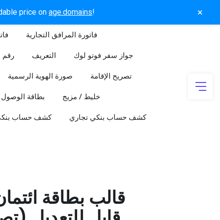
×
rdable price on
age.domains
!
فاتورة المرافق التجارية
فات
جواز سفر فوتو لوك
التعريف
رقم ا
تصريح الإقامة
صورة الهوية الرسمية
خليط / مزيج
بطاقة الوصول
كشف حساب بنكي تجاري
كشف حساب بنك
قالب بطاقة ائتما