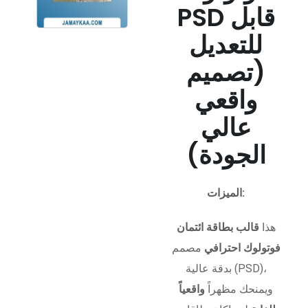
PSD قابل
للتعديل
(تصميم
واقعي
عالي
الجودة)
الميزات:
هذا
قالب بطاقة ائتمان
فوتولوك احترافي
مصمم
بدقة عالية (PSD)،
ويمنحك مظهراً
واقعياً