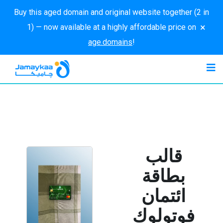
Buy this aged domain and original website together (2 in
×
1) — now available at a highly affordable price on
age.domains
!
قالب
بطاقة
ائتمان
فوتولوك