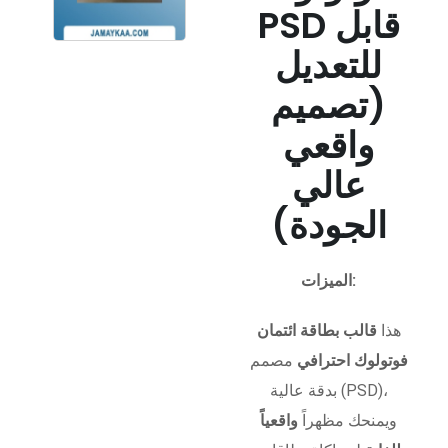
PSD قابل
للتعديل
(تصميم
واقعي
عالي
الجودة)
الميزات:
هذا
قالب بطاقة ائتمان
فوتولوك احترافي
مصمم
بدقة عالية (PSD)،
ويمنحك مظهراً
واقعياً