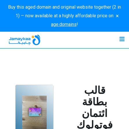
Buy this aged domain and original website together (2 in
×
1) — now available at a highly affordable price on
age.domains
!
قالب
بطاقة
ائتمان
فوتولوك