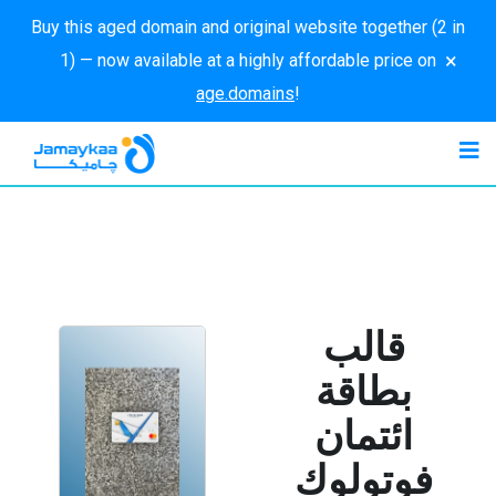
Buy this aged domain and original website together (2 in
×
1) — now available at a highly affordable price on
age.domains
!
قالب
بطاقة
ائتمان
فوتولوك