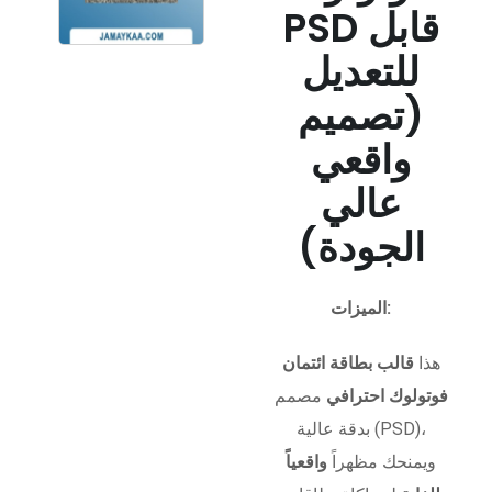
PSD قابل
للتعديل
(تصميم
واقعي
عالي
الجودة)
الميزات:
هذا
قالب بطاقة ائتمان
فوتولوك احترافي
مصمم
بدقة عالية (PSD)،
ويمنحك مظهراً
واقعياً