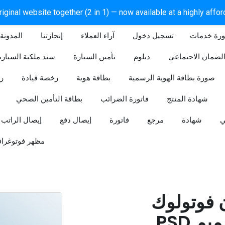
iginal website together (2 in 1) — now available at a highly affo
ورة خدمات
آراء العملاء
إنجازتنا
المدونة
لضمان الاجتماعي
دبلوم
تأمين السيارة
سند ملكية السيارة
صورة بطاقة الهوية الرسمية
بطاقة هوية
رخصة قيادة
ر
شهادة المنتج
فاتورة الضرائب
بطاقة التأمين الصحي
ي
شهادة
مرجع
فاتورة
إيصال دفع
إيصال الراتب
مظهر فوتوغراف
ن فوتولوك
PSD قابل للتعديل (تصميم