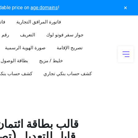
×
rdable price on
age.domains
!
فاتورة المرافق التجارية
فات
جواز سفر فوتو لوك
التعريف
رقم ا
تصريح الإقامة
صورة الهوية الرسمية
خليط / مزيج
بطاقة الوصول
كشف حساب بنكي تجاري
كشف حساب بنك
قالب بطاقة ائتما