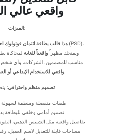
واقعي عالي ال
الميزات:
هذا
قالب بطاقة ائتمان فوتولوك اح
ويمنحك مظهراً
واقعياً للغاية
لمحاكاة بطاق
مناسب للمصممين، الشركات، وأي شخص 
.
واقعي للاستخدام الإبداعي أو ال
يتضمن الملف:
تصميم منظم واحترافي:
طبقات منفصلة ومنظمة لسهولة 
تصميم أمامي وخلفي للبطاقة بدق
تفاصيل واقعية مثل الشيبس الذهبي، النقوش
مساحات قابلة للتعديل لاسم العميل، رقم 