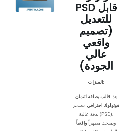
PSD قابل
للتعديل
(تصميم
واقعي
عالي
الجودة)
الميزات:
هذا
قالب بطاقة ائتمان
فوتولوك احترافي
مصمم
بدقة عالية (PSD)،
ويمنحك مظهراً
واقعياً