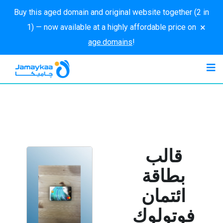
Buy this aged domain and original website together (2 in
×
1) — now available at a highly affordable price on
age.domains
!
قالب
بطاقة
ائتمان
فوتولوك