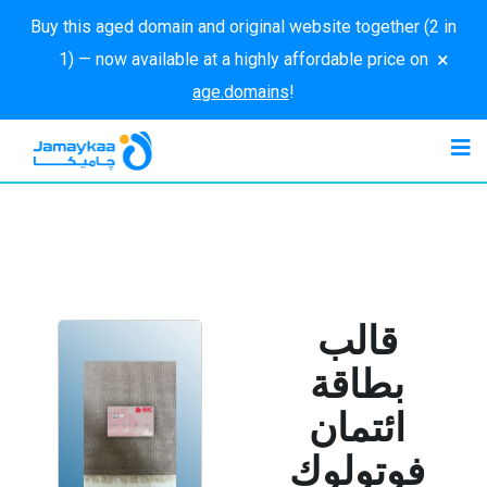
Buy this aged domain and original website together (2 in
×
1) — now available at a highly affordable price on
age.domains
!
قالب
بطاقة
ائتمان
فوتولوك