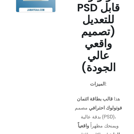
PSD قابل
للتعديل
(تصميم
واقعي
عالي
الجودة)
الميزات:
هذا
قالب بطاقة ائتمان
فوتولوك احترافي
مصمم
بدقة عالية (PSD)،
ويمنحك مظهراً
واقعياً