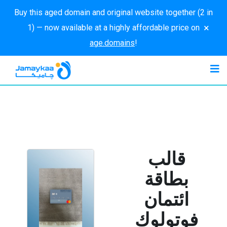
Buy this aged domain and original website together (2 in
×
1) — now available at a highly affordable price on
age.domains
!
قالب
بطاقة
ائتمان
فوتولوك