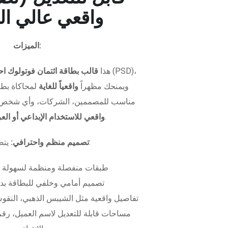
واقعي عالي ال
الميزات:
هذا
قالب بطاقة ائتمان فوتولوك اح
ويمنحك مظهراً
واقعياً للغاية
لمحاكاة بطاق
مناسب للمصممين، الشركات، وأي شخص 
.
واقعي للاستخدام الإبداعي أو ال
يتضمن الملف:
تصميم منظم واحترافي:
طبقات منفصلة ومنظمة لسهولة 
تصميم أمامي وخلفي للبطاقة بدق
تفاصيل واقعية مثل الشيبس الذهبي، النقوش
مساحات قابلة للتعديل لاسم العميل، رقم 