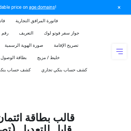
×
rdable price on
age.domains
!
فاتورة المرافق التجارية
فات
جواز سفر فوتو لوك
التعريف
رقم ا
تصريح الإقامة
صورة الهوية الرسمية
خليط / مزيج
بطاقة الوصول
كشف حساب بنكي تجاري
كشف حساب بنك
قالب بطاقة ائتما