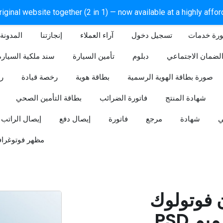
iginal website together (2 in 1) — now available at a highly affo
ورة خدمات
آراء العملاء
إنجازتنا
المدونة
لضمان الاجتماعي
دبلوم
تأمين السيارة
سند ملكية السيارة
صورة بطاقة الهوية الرسمية
بطاقة هوية
رخصة قيادة
ر
شهادة المنتج
فاتورة الضرائب
بطاقة التأمين الصحي
ي
شهادة
مرجع
فاتورة
إيصال دفع
إيصال الراتب
مظهر فوتوغراف
ن فوتولوك
PSD قابل للتعديل (تصميم