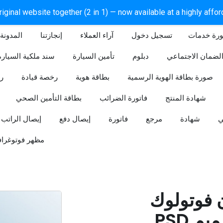
iginal website together (2 in 1) — now available at a highly affo
ورة خدمات
آراء العملاء
إنجازتنا
المدونة
لضمان الاجتماعي
دبلوم
تأمين السيارة
سند ملكية السيارة
صورة بطاقة الهوية الرسمية
بطاقة هوية
رخصة قيادة
ر
شهادة المنتج
فاتورة الضرائب
بطاقة التأمين الصحي
ي
شهادة
مرجع
فاتورة
إيصال دفع
إيصال الراتب
مظهر فوتوغراف
ن فوتولوك
PSD قابل للتعديل (تصميم