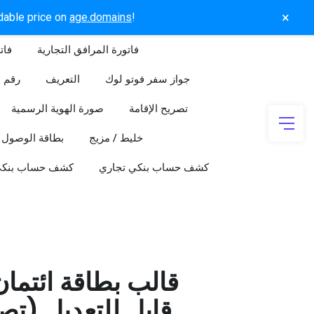
×
rdable price on
age.domains
!
فاتورة المرافق التجارية
فات
جواز سفر فوتو لوك
التعريف
رقم ا
تصريح الإقامة
صورة الهوية الرسمية
خليط / مزيج
بطاقة الوصول
كشف حساب بنكي تجاري
كشف حساب بنك
قالب بطاقة ائتما