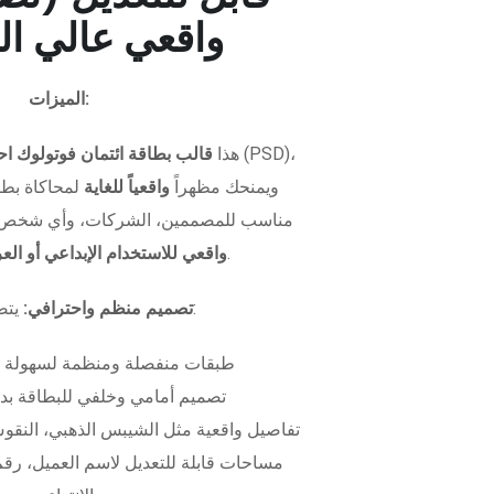
واقعي عالي ال
الميزات:
هذا
قالب بطاقة ائتمان فوتولوك اح
ويمنحك مظهراً
واقعياً للغاية
لمحاكاة بطاق
مناسب للمصممين، الشركات، وأي شخص 
.
واقعي للاستخدام الإبداعي أو ال
يتضمن الملف:
تصميم منظم واحترافي:
طبقات منفصلة ومنظمة لسهولة 
تصميم أمامي وخلفي للبطاقة بدق
تفاصيل واقعية مثل الشيبس الذهبي، النقوش
مساحات قابلة للتعديل لاسم العميل، رقم 