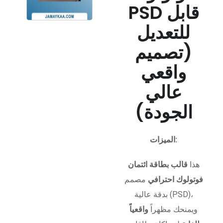
PSD قابل
للتعديل
(تصميم
واقعي
عالي
الجودة)
الميزات:
هذا
قالب بطاقة ائتمان
فوتولوك احترافي
مصمم
بدقة عالية (PSD)،
ويمنحك مظهراً
واقعياً