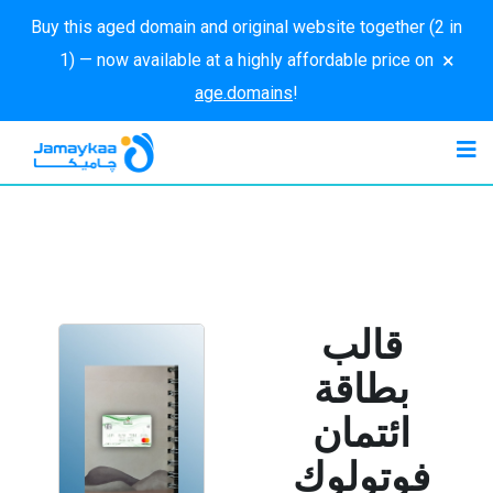
Buy this aged domain and original website together (2 in
×
1) — now available at a highly affordable price on
age.domains
!
قالب
بطاقة
ائتمان
فوتولوك