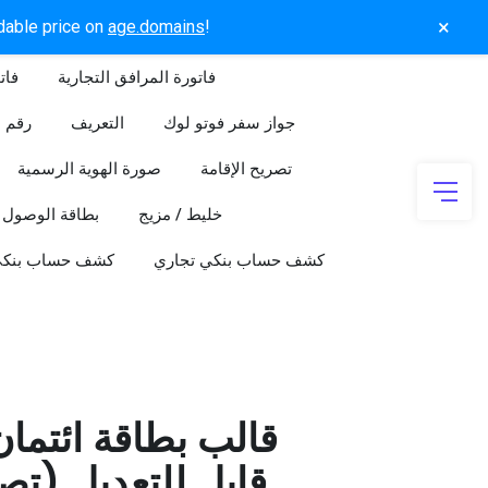
×
rdable price on
age.domains
!
فاتورة المرافق التجارية
فات
جواز سفر فوتو لوك
التعريف
رقم ا
تصريح الإقامة
صورة الهوية الرسمية
خليط / مزيج
بطاقة الوصول
كشف حساب بنكي تجاري
كشف حساب بنك
قالب بطاقة ائتما