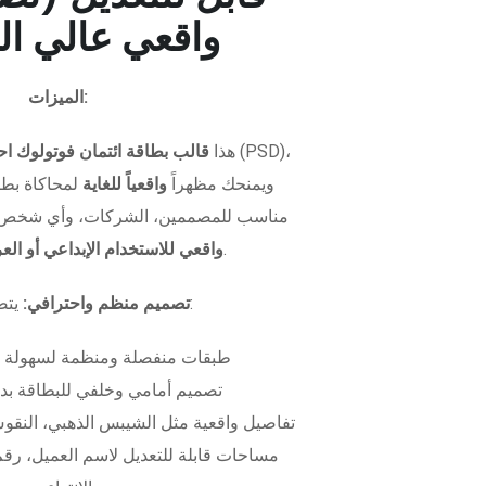
واقعي عالي ال
الميزات:
هذا
قالب بطاقة ائتمان فوتولوك اح
ويمنحك مظهراً
واقعياً للغاية
لمحاكاة بطاق
مناسب للمصممين، الشركات، وأي شخص 
.
واقعي للاستخدام الإبداعي أو ال
يتضمن الملف:
تصميم منظم واحترافي:
طبقات منفصلة ومنظمة لسهولة 
تصميم أمامي وخلفي للبطاقة بدق
تفاصيل واقعية مثل الشيبس الذهبي، النقوش
مساحات قابلة للتعديل لاسم العميل، رقم 