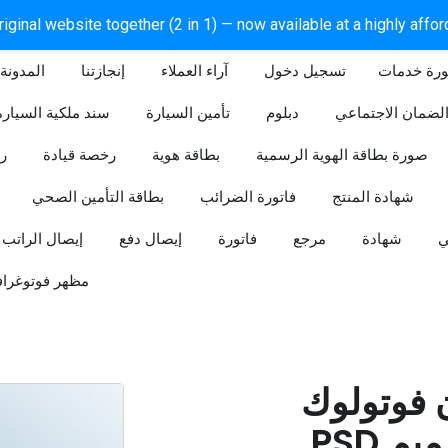
iginal website together (2 in 1) — now available at a highly affo
ورة خدمات
آراء العملاء
إنجازتنا
المدونة
لضمان الاجتماعي
دبلوم
تأمين السيارة
سند ملكية السيارة
صورة بطاقة الهوية الرسمية
بطاقة هوية
رخصة قيادة
ر
شهادة المنتج
فاتورة الضرائب
بطاقة التأمين الصحي
ي
شهادة
مرجع
فاتورة
إيصال دفع
إيصال الراتب
مظهر فوتوغراف
ن فوتولوك
PSD قابل للتعديل (تصميم