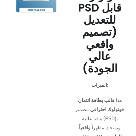
PSD قابل
للتعديل
(تصميم
واقعي
عالي
الجودة)
الميزات:
هذا
قالب بطاقة ائتمان
فوتولوك احترافي
مصمم
بدقة عالية (PSD)،
ويمنحك مظهراً
واقعياً