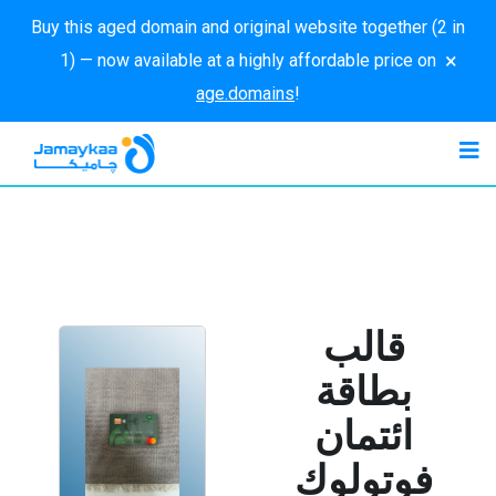
Buy this aged domain and original website together (2 in
×
1) — now available at a highly affordable price on
age.domains
!
قالب
بطاقة
ائتمان
فوتولوك