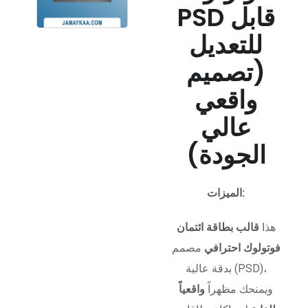
PSD قابل
للتعديل
(تصميم
واقعي
عالي
الجودة)
الميزات:
هذا
قالب بطاقة ائتمان
فوتولوك احترافي
مصمم
بدقة عالية (PSD)،
ويمنحك مظهراً
واقعياً