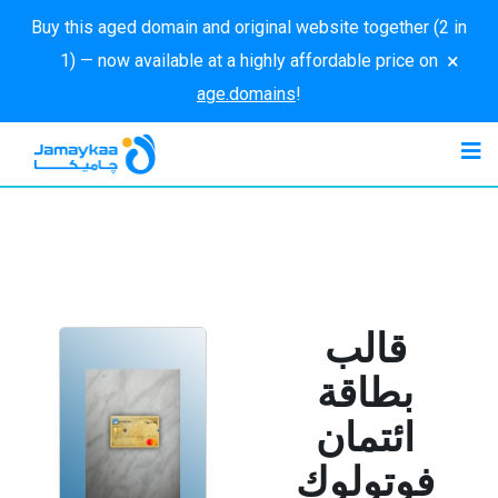
Buy this aged domain and original website together (2 in
×
1) — now available at a highly affordable price on
age.domains
!
قالب
بطاقة
ائتمان
فوتولوك