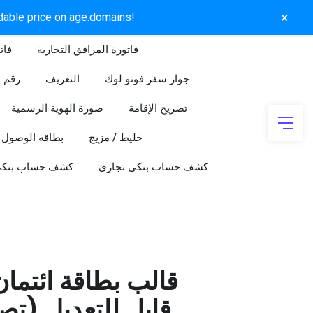
×
rdable price on
age.domains
!
فاتورة المرافق التجارية
فات
جواز سفر فوتو لوك
التعريف
رقم ا
تصريح الإقامة
صورة الهوية الرسمية
خليط / مزيج
بطاقة الوصول
كشف حساب بنكي تجاري
كشف حساب بنك
قالب بطاقة ائتما