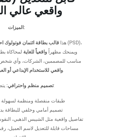
واقعي عالي ال
الميزات:
هذا
قالب بطاقة ائتمان فوتولوك اح
ويمنحك مظهراً
واقعياً للغاية
لمحاكاة بطاق
مناسب للمصممين، الشركات، وأي شخص 
.
واقعي للاستخدام الإبداعي أو ال
يتضمن الملف:
تصميم منظم واحترافي:
طبقات منفصلة ومنظمة لسهولة 
تصميم أمامي وخلفي للبطاقة بدق
تفاصيل واقعية مثل الشيبس الذهبي، النقوش
مساحات قابلة للتعديل لاسم العميل، رقم 