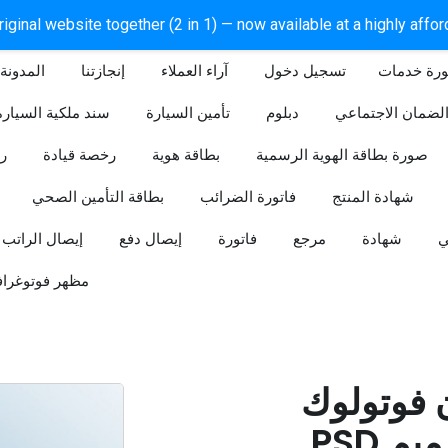
iginal website together (2 in 1) — now available at a highly affo
ورة خدمات
آراء العملاء
إنجازتنا
المدونة
لضمان الاجتماعي
دبلوم
تأمين السيارة
سند ملكية السيارة
صورة بطاقة الهوية الرسمية
بطاقة هوية
رخصة قيادة
ر
شهادة المنتج
فاتورة الضرائب
بطاقة التأمين الصحي
ي
شهادة
مرجع
فاتورة
إيصال دفع
إيصال الراتب
مظهر فوتوغراف
ن فوتولوك
PSD قابل للتعديل (تصميم