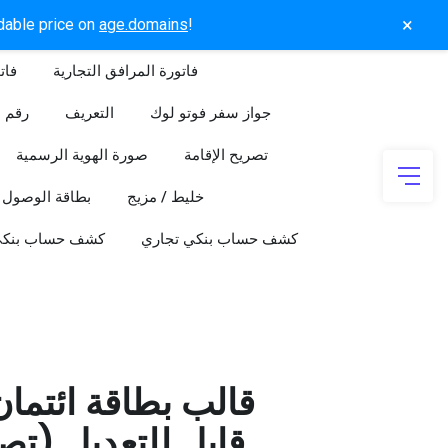
×
rdable price on
age.domains
!
فاتورة المرافق التجارية
فات
جواز سفر فوتو لوك
التعريف
رقم ا
تصريح الإقامة
صورة الهوية الرسمية
خليط / مزيج
بطاقة الوصول
كشف حساب بنكي تجاري
كشف حساب بنك
قالب بطاقة ائتما