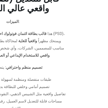
واقعي عالي ال
الميزات:
هذا
قالب بطاقة ائتمان فوتولوك اح
ويمنحك مظهراً
واقعياً للغاية
لمحاكاة بطاق
مناسب للمصممين، الشركات، وأي شخص 
.
واقعي للاستخدام الإبداعي أو ال
يتضمن الملف:
تصميم منظم واحترافي:
طبقات منفصلة ومنظمة لسهولة 
تصميم أمامي وخلفي للبطاقة بدق
تفاصيل واقعية مثل الشيبس الذهبي، النقوش
مساحات قابلة للتعديل لاسم العميل، رقم 