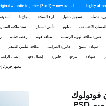
iginal website together (2 in 1) — now available at a highly affo
ورة خدمات
آراء العملاء
إنجازتنا
المدونة
لضمان الاجتماعي
دبلوم
تأمين السيارة
سند ملكية السيارة
صورة بطاقة الهوية الرسمية
بطاقة هوية
رخصة قيادة
ر
شهادة المنتج
فاتورة الضرائب
بطاقة التأمين الصحي
ي
شهادة
مرجع
فاتورة
إيصال دفع
إيصال الراتب
مظهر فوتوغراف
ن فوتولوك
PSD قابل للتعديل (تصميم