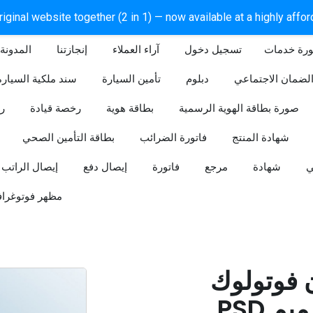
iginal website together (2 in 1) — now available at a highly affo
ورة خدمات
آراء العملاء
إنجازتنا
المدونة
لضمان الاجتماعي
دبلوم
تأمين السيارة
سند ملكية السيارة
صورة بطاقة الهوية الرسمية
بطاقة هوية
رخصة قيادة
ر
شهادة المنتج
فاتورة الضرائب
بطاقة التأمين الصحي
ي
شهادة
مرجع
فاتورة
إيصال دفع
إيصال الراتب
مظهر فوتوغراف
ن فوتولوك
PSD قابل للتعديل (تصميم