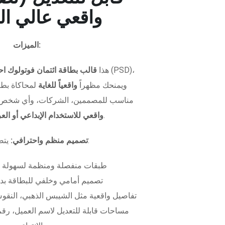
واقعي عالي ال
الميزات:
هذا
قالب بطاقة ائتمان فوتولوك اح
ويمنحك مظهراً
واقعياً للغاية
لمحاكاة بطاق
مناسب للمصممين، الشركات، وأي شخص 
.
واقعي للاستخدام الإبداعي أو ال
يتضمن الملف:
تصميم منظم واحترافي:
طبقات منفصلة ومنظمة لسهولة 
تصميم أمامي وخلفي للبطاقة بدق
تفاصيل واقعية مثل الشيبس الذهبي، النقوش
مساحات قابلة للتعديل لاسم العميل، رقم 