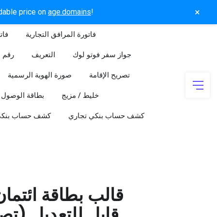
×
rdable price on
age.domains
!
فاتورة المرافق التجارية
فات
جواز سفر فوتو لوك
التعريف
رقم ا
تصريح الإقامة
صورة الهوية الرسمية
خليط / مزيج
بطاقة الوصول
كشف حساب بنكي تجاري
كشف حساب بنك
قالب بطاقة ائتما