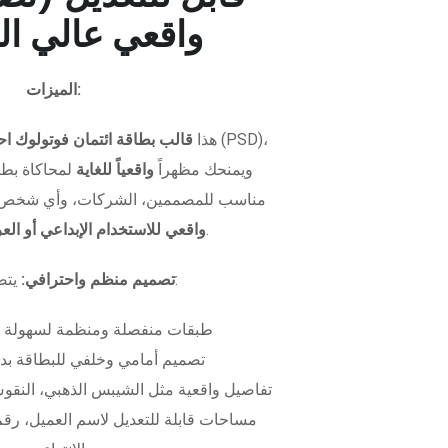
واقعي عالي ال
الميزات:
هذا
قالب بطاقة ائتمان فوتولوك اح
ويمنحك مظهراً
واقعياً للغاية
لمحاكاة بطاق
مناسب للمصممين، الشركات، وأي شخص 
.
واقعي للاستخدام الإبداعي أو ال
يتضمن الملف:
تصميم منظم واحترافي:
طبقات منفصلة ومنظمة لسهولة 
تصميم أمامي وخلفي للبطاقة بدق
تفاصيل واقعية مثل الشيبس الذهبي، النقوش
مساحات قابلة للتعديل لاسم العميل، رقم 