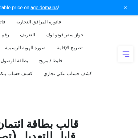
×
rdable price on
age.domains
!
فاتورة المرافق التجارية
فات
جواز سفر فوتو لوك
التعريف
رقم ا
تصريح الإقامة
صورة الهوية الرسمية
خليط / مزيج
بطاقة الوصول
كشف حساب بنكي تجاري
كشف حساب بنك
قالب بطاقة ائتما