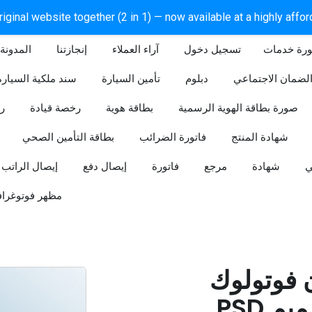
iginal website together (2 in 1) — now available at a highly affo
ورة خدمات
آراء العملاء
إنجازتنا
المدونة
لضمان الاجتماعي
دبلوم
تأمين السيارة
سند ملكية السيارة
صورة بطاقة الهوية الرسمية
بطاقة هوية
رخصة قيادة
ر
شهادة المنتج
فاتورة الضرائب
بطاقة التأمين الصحي
ي
شهادة
مرجع
فاتورة
إيصال دفع
إيصال الراتب
مظهر فوتوغراف
ن فوتولوك
PSD قابل للتعديل (تصميم