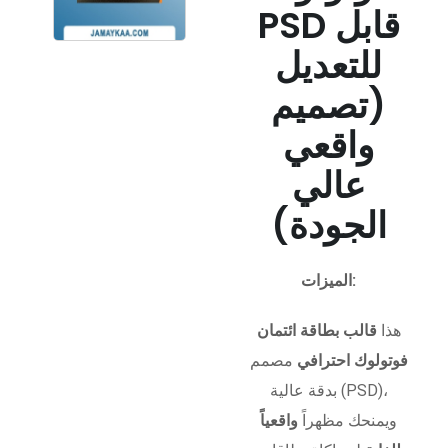
PSD قابل
للتعديل
(تصميم
واقعي
عالي
الجودة)
الميزات:
هذا
قالب بطاقة ائتمان
فوتولوك احترافي
مصمم
بدقة عالية (PSD)،
ويمنحك مظهراً
واقعياً