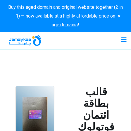
Buy this aged domain and original website together (2 in
×
1) — now available at a highly affordable price on
age.domains
!
قالب
بطاقة
ائتمان
فوتولوك